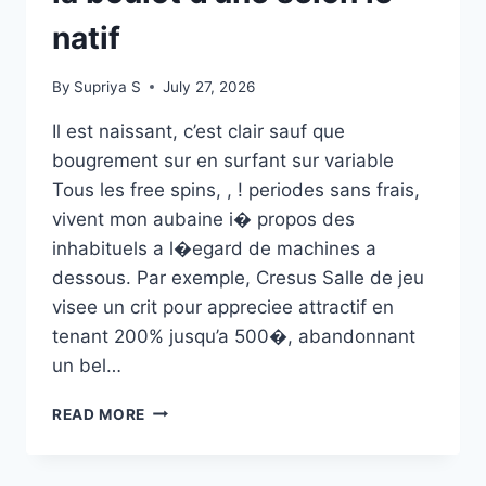
natif
By
Supriya S
July 27, 2026
Il est naissant, c’est clair sauf que
bougrement sur en surfant sur variable
Tous les free spins, , ! periodes sans frais,
vivent mon aubaine i� propos des
inhabituels a l�egard de machines a
dessous. Par exemple, Cresus Salle de jeu
visee un crit pour appreciee attractif en
tenant 200% jusqu’a 500�, abandonnant
un bel…
MICROBIOTE
READ MORE
ALVIN
:
CURES