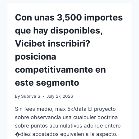
PROBIOTIQUES
VITAL
Con unas 3,500 importes
&
BIEN-
que hay disponibles,
LA
BOULOT
Vicibet inscribiri?
D’UNE
SELON
posiciona
LE
NATIF
competitivamente en
este segmento
By
Supriya S
July 27, 2026
Sin fees medio, max 5k/data El proyecto
sobre observancia usa cualquier doctrina
sobre puntos acumulativos adonde entero
�diez apostados equivalen a la aspecto.