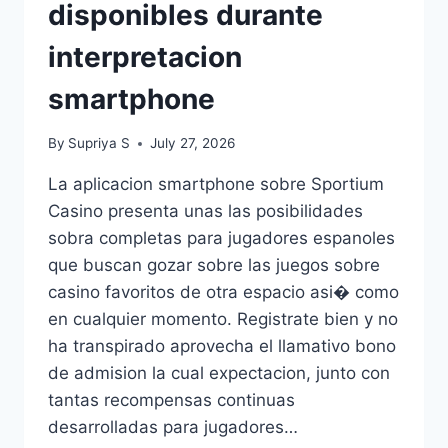
disponibles durante
interpretacion
smartphone
By
Supriya S
July 27, 2026
La aplicacion smartphone sobre Sportium
Casino presenta unas las posibilidades
sobra completas para jugadores espanoles
que buscan gozar sobre las juegos sobre
casino favoritos de otra espacio asi� como
en cualquier momento. Registrate bien y no
ha transpirado aprovecha el llamativo bono
de admision la cual expectacion, junto con
tantas recompensas continuas
desarrolladas para jugadores…