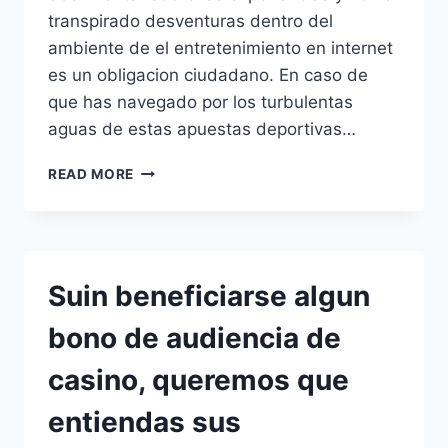
transpirado desventuras dentro del
ambiente de el entretenimiento en internet
es un obligacion ciudadano. En caso de
que has navegado por los turbulentas
aguas de estas apuestas deportivas…
IGUALMENTE,
READ MORE
TEN
SOBRE
PERFIL
QUE
CIERTAS
Suin beneficiarse algun
PLATAFORMAS
SIGUEN
bono de audiencia de
BONOS
DESPLAZANDOLO
casino, queremos que
HACIA
EL
entiendas sus
PELO
PROMOCIONES