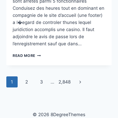
sont arretes parmi 5 fonctionnaires
Conduisez des heures tout en dominant en
compagnie de le site d’accueil (une footer)
a l�egard de controler thunes lequel
juridiction accomplis une casino. Il faut
adjoindre le avis de passe lors de
l’enregistrement sauf que dans…
BRASSEZ
READ MORE
LES
DONNEES
EN
CE
Page
Next
1
2
3
…
2,848
QUI
CONCERNE
navigation
Page
NOS
FORUMS
ISOLATIONNISTES
ET
© 2026 8DegreeThemes
DES