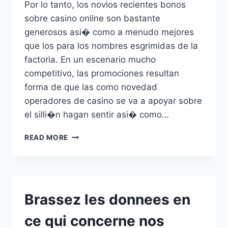
Por lo tanto, los novios recientes bonos
sobre casino online son bastante
generosos asi� como a menudo mejores
que los para los nombres esgrimidas de la
factoria. En un escenario mucho
competitivo, las promociones resultan
forma de que las como novedad
operadores de casino se va a apoyar sobre
el silli�n hagan sentir asi� como…
EL
READ MORE
INGENIO
INDUSTRIAL
CONVERSACIONAL
ESTUVIESE
CREANDO
Brassez les donnees en
SENSACIONES
SOBRE
ce qui concerne nos
ATENCION