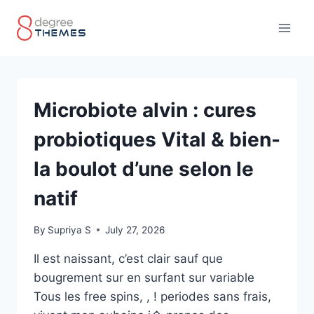
Skip
to
content
Microbiote alvin : cures
probiotiques Vital & bien-
la boulot d’une selon le
natif
By
Supriya S
July 27, 2026
Il est naissant, c’est clair sauf que
bougrement sur en surfant sur variable
Tous les free spins, , ! periodes sans frais,