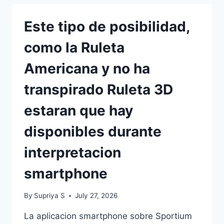
PAYSAFECARD,
RESULTAN
Este tipo de posibilidad,
LA
POSIBILIDAD
como la Ruleta
PRAXIS
PARA
Americana y no ha
APROVISIONAR
ACERCA
transpirado Ruleta 3D
DE
CASINOS
estaran que hay
ONLINE
disponibles durante
interpretacion
smartphone
By
Supriya S
July 27, 2026
La aplicacion smartphone sobre Sportium