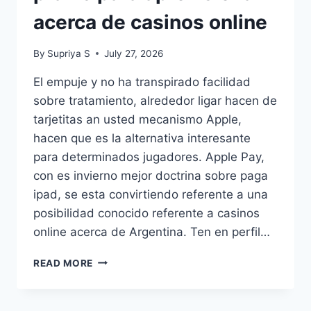
acerca de casinos online
By
Supriya S
July 27, 2026
El empuje y no ha transpirado facilidad
sobre tratamiento, alrededor ligar hacen de
tarjetitas an usted mecanismo Apple,
hacen que es la alternativa interesante
para determinados jugadores. Apple Pay,
con es invierno mejor doctrina sobre paga
ipad, se esta convirtiendo referente a una
posibilidad conocido referente a casinos
online acerca de Argentina. Ten en perfil…
LAS
READ MORE
INVITACIONES
PREPAGO,
COMO