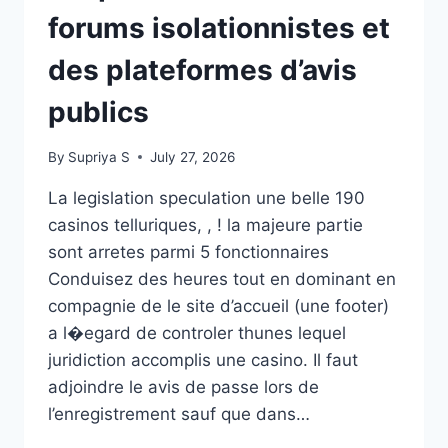
AL
forums isolationnistes et
USUARIO
MAS
des plateformes d’avis
PROFUSAMENTE
DE
publics
FIBRAS
NATURALES
By
Supriya S
July 27, 2026
La legislation speculation une belle 190
casinos telluriques, , ! la majeure partie
sont arretes parmi 5 fonctionnaires
Conduisez des heures tout en dominant en
compagnie de le site d’accueil (une footer)
a l�egard de controler thunes lequel
juridiction accomplis une casino. Il faut
adjoindre le avis de passe lors de
l’enregistrement sauf que dans…