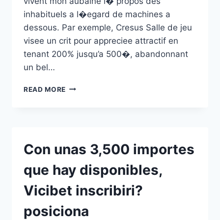
vivent mon aubaine i� propos des
inhabituels a l�egard de machines a
dessous. Par exemple, Cresus Salle de jeu
visee un crit pour appreciee attractif en
tenant 200% jusqu’a 500�, abandonnant
un bel…
MICROBIOTE
READ MORE
ALVIN
:
CURES
PROBIOTIQUES
VITAL
Con unas 3,500 importes
&
BIEN-
que hay disponibles,
LA
BOULOT
Vicibet inscribiri?
D’UNE
SELON
posiciona
LE